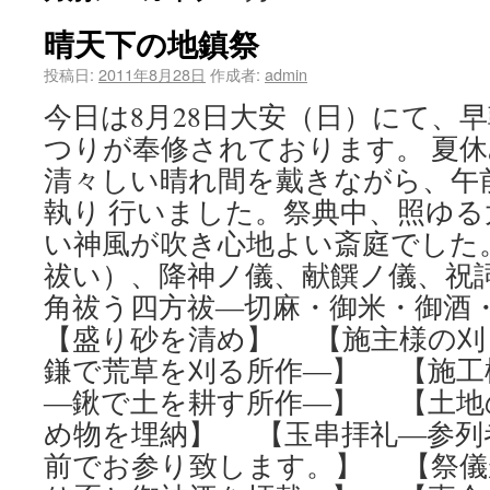
晴天下の地鎮祭
投稿日:
2011年8月28日
作成者:
admin
今日は8月28日大安（日）にて、
つりが奉修されております。 夏
清々しい晴れ間を戴きながら、午
執り 行いました。祭典中、照ゆ
い神風が吹き心地よい斎庭でした
祓い）、降神ノ儀、献饌ノ儀、祝
角祓う四方祓―切麻・御米・御
【盛り砂を清め】 【施主様の刈
鎌で荒草を刈る所作―】 【施工
―鍬で土を耕す所作―】 【土地
め物を埋納】 【玉串拝礼―参列
前でお参り致します。】 【祭儀