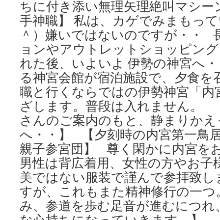
ちに付き添い無理矢理絶叫マシー
手神職】 私は、カゲでみまもっ
＾）嫌いではないのですが・・ 
ョンやアウトレットショッピング
れた後、いよいよ 伊勢の神宮へ
る神宮会館が宿泊施設で、夕食を
職と行くならではの伊勢神宮「内
ざします。普段は入れません。 
さんのご案内のもと、静まりかえ
へ・・】 【夕刻時の内宮第一鳥居
親子参宮団】 尊く閑かに内宮を
男性は背広着用、女性の方やお子
美ではない服装で謹んで参拝致し
すが、これもまた精神修行の一つ
み、参道を歩む足音が進むにつれ
な心持ちになっていきます。】 