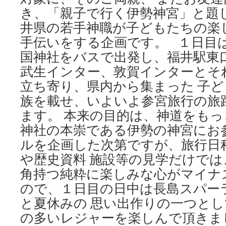
き、「親子で行く伊勢神宮」と題し
井県の若手神職が子どもたちの楽
手伝いをする企画です。 １日目
国神社をバスで出発し、福井駅東
武生インター、敦賀インターとそ
立ち寄り、県内から集まった 子
族を載せ、いよいよ参宮旅行の旅
ます。 本来の目的は、神道をも
神社の本崇である伊勢の神宮にお
ルを企画した次第ですが、旅行日
や歴史資料 施設等の見学だけで
角持つ純粋に楽しみな心がマイナ
ので、１日目の日中は長島スパー
と夏休みの 思い出作りの一つと
の多いレジャーを楽しんで頂きま