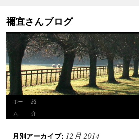
禰宜さんブログ
ホー
紹
ム
介
12月 2014
月別アーカイブ: