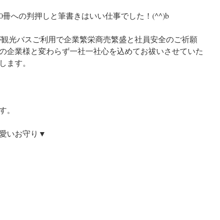
0冊への判押しと筆書きはいい仕事でした！(^^)b
様が観光バスご利用で企業繁栄商売繁盛と社員安全のご祈願
の企業様と変わらず一社一社心を込めてお祓いさせていた
します。
す。
愛いお守り▼