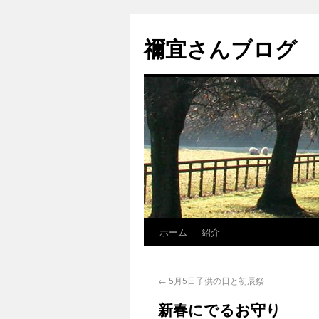
禰宜さんブログ
ホーム
紹介
←
5月5日子供の日と初辰祭
新春にでるお守り