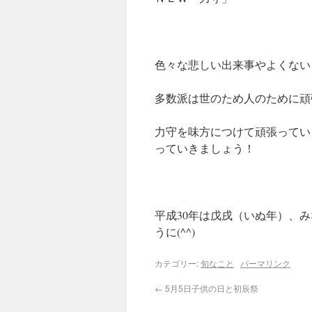
色々な悲しい出来事やよくない
多数派は世のため人のために頑
力守を味方につけて頑張ってい
っていきましょう！
平成30年は戊戌（いぬ年）、
うに(^^)
カテゴリー:
旬なこと
パーマリンク
←
5月5日子供の日と初辰祭