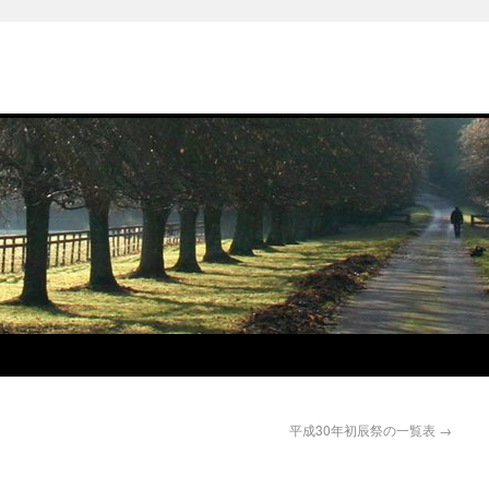
平成30年初辰祭の一覧表
→