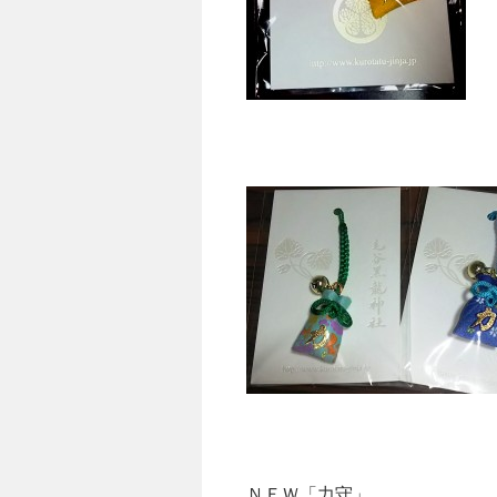
ＮＥＷ「力守」