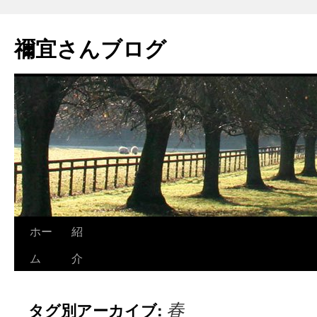
禰宜さんブログ
ホー
紹
ム
介
春
タグ別アーカイブ: