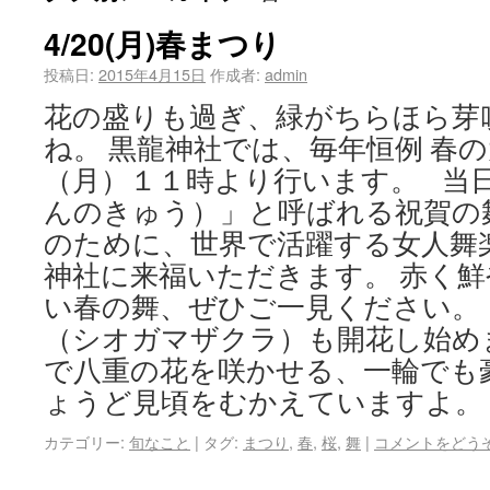
4/20(月)春まつり
投稿日:
2015年4月15日
作成者:
admin
花の盛りも過ぎ、緑がちらほら芽
ね。 黒龍神社では、毎年恒例 春
（月）１１時より行います。 当
んのきゅう）」と呼ばれる祝賀の
のために、世界で活躍する女人舞
神社に来福いただきます。 赤く
い春の舞、ぜひご一見ください。
（シオガマザクラ）も開花し始め
で八重の花を咲かせる、一輪でも
ょうど見頃をむかえていますよ
カテゴリー:
旬なこと
|
タグ:
まつり
,
春
,
桜
,
舞
|
コメントをどう