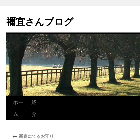
禰宜さんブログ
ホー
紹
ム
介
←
新春にでるお守り