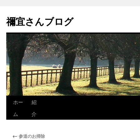
禰宜さんブログ
ホー
紹
ム
介
←
参道のお掃除