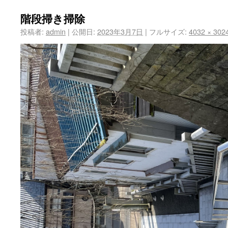
階段掃き掃除
投稿者:
admin
|
公開日:
2023年3月7日
|
フルサイズ:
4032 × 302