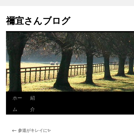
禰宜さんブログ
ホー
紹
ム
介
←
参道がキレイに✨