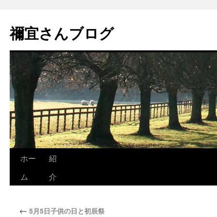
禰宜さんブログ
ホー
紹
ム
介
←
5月5日子供の日と初辰祭